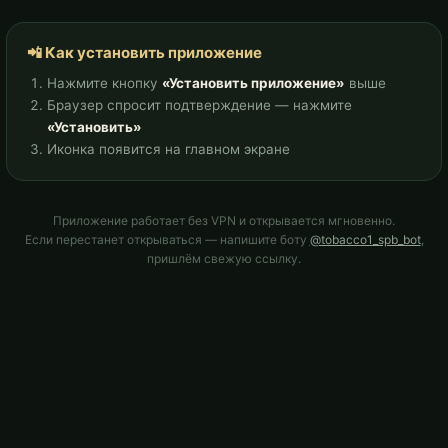
📲 Как установить приложение
Нажмите кнопку
«Установить приложение»
выше
Браузер спросит подтверждение — нажмите
«Установить»
Иконка появится на главном экране
Приложение работает без VPN и открывается мгновенно.
Если перестанет открываться — напишите боту
@tobacco1_spb_bot
,
пришлём свежую ссылку.